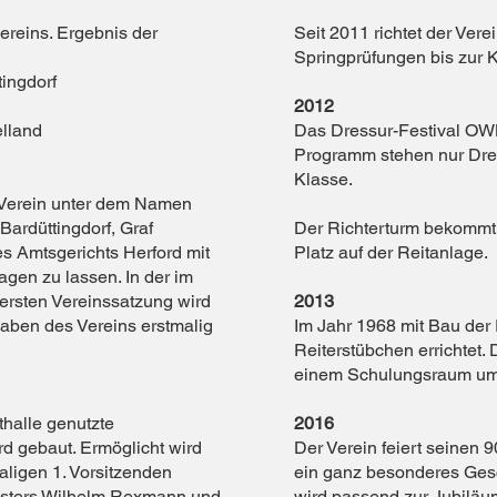
reins. Ergebnis der
Seit 2011 richtet der Vere
Springprüfungen bis zur K
tingdorf
2012
lland
Das Dressur-Festival OWL 
Programm stehen nur Dres
Klasse.
 Verein unter dem Namen
Bardüttingdorf, Graf
Der Richterturm bekommt
es Amtsgerichts Herford mit
Platz auf der Reitanlage.
agen zu lassen. In der im
ersten Vereinssatzung wird
2013
aben des Vereins erstmalig
Im Jahr 1968 mit Bau der
Reiterstübchen errichtet. 
einem Schulungsraum umf
thalle genutzte
2016
d gebaut. Ermöglicht wird
Der Verein feiert seinen 
maligen 1. Vorsitzenden
ein ganz besonderes Ges
isters Wilhelm Rexmann und
wird passend zur Jubiläums