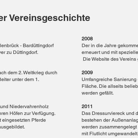
der Vereinsgeschichte
2008
lenbrück - Bardüttingdorf
Der in die Jahre gekomme
er zu Düttingdorf.
erneuert und mit speziell
Die Website des Vereins 
ch dem 2. Weltkrieg durch
2009
Reiter unter dem 1.
Umfangreiche Sanierung d
Fläche. Die allseits belie
werden gefällt.
f und Niedervahrenholz
2011
ihren Höfen zur Verfügung.
Das Dressurviereck und de
it eingesetzten Pferde
bestehen der Außenanlage
ausgebildet.
werden zusammengelegt u
mit Flutlicht umgewandelt