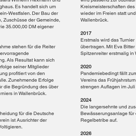
ghaus. Es handelt sich um
Kreismeisterschaften des
hein-Westfalen. Der Bau der
wieder im Freien statt und
e, Zuschüsse der Gemeinde,
Wallenbrück.
ie 35.000,00 DM eigener
2017
Erstmals wird das Turnier 
hme stehen für die Reiter
übertragen. Mit Eva Bitt
hervorragende
Spitzenreiter erstmalig in
g. Als Resultat kann sich
folge seiner Mitglieder
2020
lung profitiert von den
Pandemiebedingt fällt zum
alle. Zunehmende Erfolge
Vereins das Frühjahrsturn
für die Begründung des über
strengen Auflagen im Jul
urniers in Wallenbrück.
2024
Die langersehnte und z
cheidung für die Deutsche
Bewässerungsanlage für d
erein ist Ausrichter der
Regelbetribe auf.
oltigieren.
2026