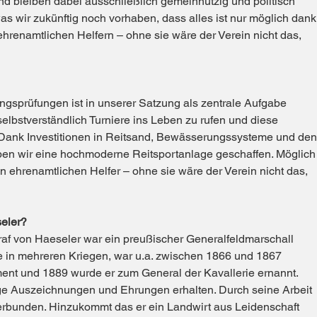
 bleiben dabei ausschließlich gemeinnützig und politisch
as wir zukünftig noch vorhaben, dass alles ist nur m
öglich dank
ehrenamtlichen Helfern – ohne sie wäre der Verein nicht das,
ngsprüfungen ist in unserer Satzung als zentrale Aufgabe
selbstverständlich Turniere ins Leben zu rufen und diese
. Dank Investitionen in Reitsand, Bewässerungssysteme und den
en wir eine hochmoderne Reitsportanlage geschaffen. Möglich
en ehrenamtlichen Helfer – ohne sie wäre der Verein nicht das,
eler?
Graf von Haeseler war ein preußischer Generalfeldmarschall
nte in mehreren Kriegen, war u.a. zwischen 1866 und 1867
ent und 1889 wurde er zum General der Kavallerie ernannt.
ige Auszeichnungen und Ehrungen erhalten. Durch seine Arbeit
verbunden. Hinzukommt das er ein Landwirt aus Leidenschaft